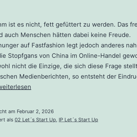
 ist es nicht, fett gefüttert zu werden. Das fr
d auch Menschen hätten dabei keine Freude.
nger auf Fastfashion legt jedoch anderes nahe
die Stopfgans von China im Online-Handel gew
ohl nicht die Einzige, die sich diese Frage stellt
ischen Medienberichten, so entsteht der Eindr
Die
weiterlesen
Stopfgans
icht am
Februar 2, 2026
ert als
02 Let´s Start Up
,
IP Let´s Start Up