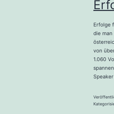
Erf
Erfolge 
die man 
österre
von über
1.060 Vo
spannend
Speaker
Veröffentl
Kategorisi