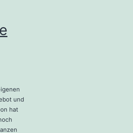
ne
 eigenen
ebot und
von hat
nnoch
ganzen