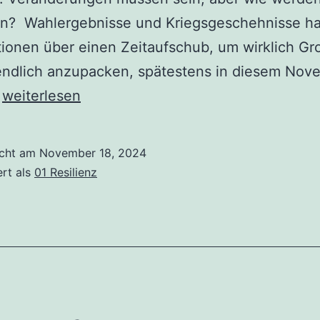
len? Wahlergebnisse und Kriegsgeschehnisse h
ionen über einen Zeitaufschub, um wirklich Gr
endlich anzupacken, spätestens in diesem Nov
Voll
…
weiterlesen
abgestürzt!
icht am
November 18, 2024
ert als
01 Resilienz