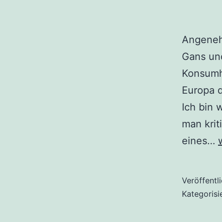
Angenehm
Gans un
Konsumhu
Europa 
Ich bin w
man krit
eines…
Veröffentl
Kategorisi