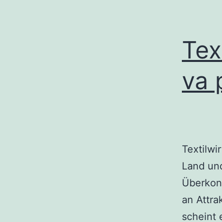
Tex
va 
Textilwi
Land un
Überkons
an Attra
scheint 