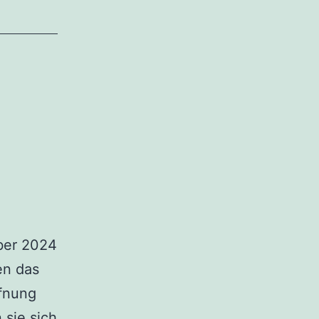
ber 2024
en das
ffnung
 sie sich