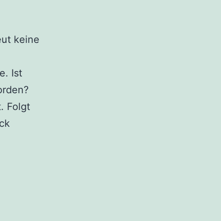
eut keine
. Ist
orden?
. Folgt
uck