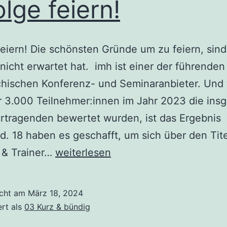
olge feiern!
feiern! Die schönsten Gründe um zu feiern, sind
nicht erwartet hat. imh ist einer der führenden
ichischen Konferenz- und Seminaranbieter. Un
 3.000 Teilnehmer:innen im Jahr 2023 die ins
rtragenden bewertet wurden, ist das Ergebnis
. 18 haben es geschafft, um sich über den Tite
Erfolge
 & Trainer…
weiterlesen
feiern!
icht am
März 18, 2024
ert als
03 Kurz & bündig