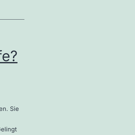
fe?
en. Sie
elingt