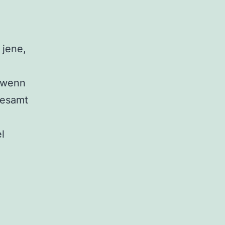
 jene,
d wenn
gesamt
l