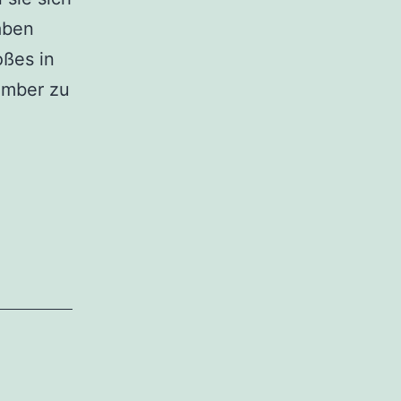
aben
oßes in
ember zu