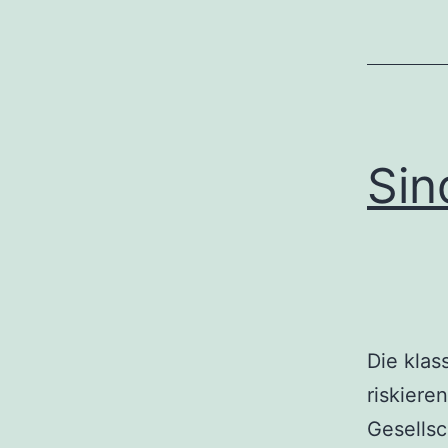
Sin
Die klas
riskiere
Gesellsc