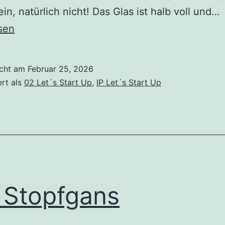
T
in, natürlich nicht! Das Glas ist halb voll und…
–
sen
r
n
icht am
Februar 25, 2026
v
ert als
02 Let´s Start Up
,
IP Let´s Start Up
p
 Stopfgans