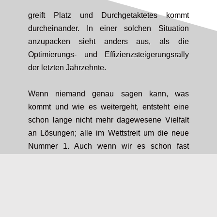
greift Platz und Durchgetaktetes kommt
durcheinander. In einer solchen Situation
anzupacken sieht anders aus, als die
Optimierungs- und Effizienzsteigerungsrally
der letzten Jahrzehnte.
Wenn niemand genau sagen kann, was
kommt und wie es weitergeht, entsteht eine
schon lange nicht mehr dagewesene Vielfalt
an Lösungen; alle im Wettstreit um die neue
Nummer 1. Auch wenn wir es schon fast
verlernt haben, Hemdsärmeligkeit und gutes
Augenmaß reichen für’s erste. Oder anders
gesagt, 80% sind die neuen 120%.